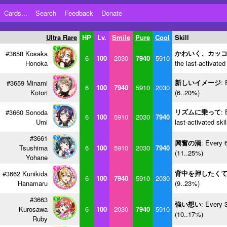
Cards...
Search
Feedback
Donate
Ultra Rare
HP
Lv.
Smile
Pure
Cool
Skill
かわいく、カッ
#3658 Kosaka
6
100
2030
7940
5910
Honoka
the last-activated
新しいイメージ
: 
#3659 Minami
6
100
7940
5910
2030
Kotori
(6..20%)
リズムに乗って
: 
#3660 Sonoda
6
100
5910
2030
7940
Umi
last-activated ski
#3661
興奮の渦
: Every 
Tsushima
6
100
5910
2030
7940
(11..25%)
Yohane
背中を押したく
#3662 Kunikida
6
100
7940
5910
2030
Hanamaru
(9..23%)
#3663
強い想い
: Every 
Kurosawa
6
100
2030
7940
5910
(10..17%)
Ruby