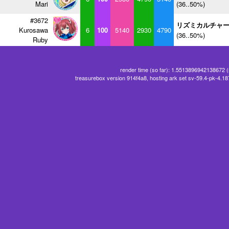
Mari
(36..50%)
#3672
リズミカルチャ
Kurosawa
6
100
5140
2930
4790
(36..50%)
Ruby
render time (so far): 1.5513896942138672 
treasurebox version 914f4a8, hosting ark set sv-59.4-pk-4.1