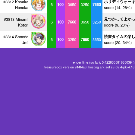
ホリディウォー
#3812 Kosaka
6
100
3650
3250
7660
Honoka
score (14..28%)
見つかってよか
#3813 Minami
6
100
7660
3650
3250
Kotori
score (9..23%)
読書タイムの楽
#3814 Sonoda
6
100
3250
7660
3650
Umi
score (20..34%)
render time (so far): 5.422830581665039 (
treasurebox version 914f4a8, hosting ark set sv-59.4-pk-4.1