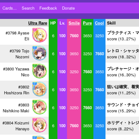
Cards...
Search
Feedback
Donate
Ultra Rare
HP
Lv.
Smile
Pure
Cool
Skill
プラクティス・
#3798 Ayase
6
100
7660
3650
3250
Eli
score (13..27%)
レトロ・シャッ
#3799 Tojo
6
100
3650
3250
7660
Nozomi
score (18..32%)
プレチャージ・
#3800 Yazawa
6
100
3250
7660
3650
Nico
score (16..30%)
狙いは確実、着
#3802
6
100
3650
3250
7660
Hoshizora Rin
score (11..25%)
サウンド・チョ
#3803
6
100
3250
7660
3650
Nishikino Maki
score (15..29%)
ホリディ・トレ
#3804 Koizumi
6
100
7660
3650
3250
Hanayo
score (8..22%)