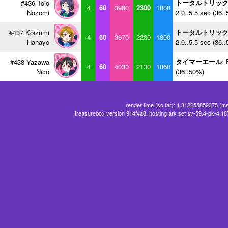
トータルトリッ
#436 Tojo
4
60
3900
2300
1800
Nozomi
2.0..5.5 sec (36.
トータルトリッ
#437 Koizumi
4
60
3970
2230
1800
Hanayo
2.0..5.5 sec (36.
タイマーエール
: 
#438 Yazawa
4
60
4030
2130
1860
Nico
(36..50%)
render time (so far): 1.312255859375 (m
treasurebox version 914f4a8, hosting ark set sv-59.4-pk-4.1