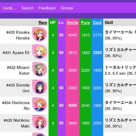
Cards...
Search
Feedback
Donate
Rare
HP
Lv.
Smile
Pure
Cool
Skill
タイマーエール
: 
#430 Kosaka
4
60
4040
1810
2170
Honoka
(36..50%)
リズミカルチャ
#431 Ayase Eli
4
60
3910
1820
2260
(36..50%)
トータルトリッ
#432 Minami
4
60
3950
2220
1830
Kotori
2.0..5.5 sec (36.
リズミカルチャ
#433 Sonoda
4
60
3990
1800
2200
Umi
(36..50%)
タイマーエール
: 
#434 Hoshizora
4
60
4090
2040
1890
Rin
(36..50%)
リズミカルチャ
#435 Nishikino
4
60
3890
1850
2250
Maki
(36..50%)