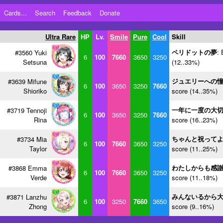
Cards...
Search
Feedback
Donate
Ultra Rare
HP
Lv.
Smile
Pure
Cool
Skill
ペリドットの夢
: 
#3560 Yuki
6
100
7660
3650
3250
Setsuna
(12..33%)
ジュエリーへの
#3639 Mifune
6
100
3650
3250
7660
Shioriko
score (14..35%)
一年に一度の大
#3719 Tennoji
6
100
3650
3250
7660
Rina
score (16..23%)
ちゃんと祝って
#3734 Mia
6
100
7660
3650
3250
Taylor
score (11..25%)
わたしからも感
#3868 Emma
6
100
7660
3650
3250
Verde
score (11..18%)
みんないるから
#3871 Lanzhu
6
100
3250
7660
3650
Zhong
score (9..16%)