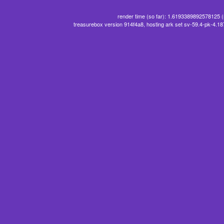
render time (so far): 1.6193389892578125 
treasurebox version 914f4a8, hosting ark set sv-59.4-pk-4.1