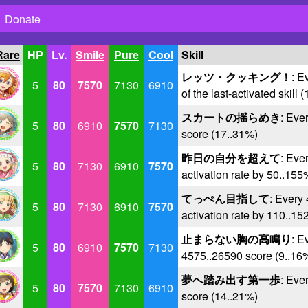
Donate
Rare
HP
Lv.
Smile
Pure
Cool
Skill
レッツ・クッキング！
: E
5
80
7570
7130
6910
of the last-activated skill 
スカートの揺らめき
: Eve
5
80
6910
7570
7130
score (17..31%)
昨日の自分を超えて
: Eve
5
80
7130
6910
7570
activation rate by 50..155
てっぺん目指して
: Every 
5
80
7130
6910
7570
activation rate by 110..15
止まらない胸の高鳴り
: E
5
80
6910
7570
7130
4575..26590 score (9..16
夢へ踏み出す第一歩
: Eve
5
80
7570
7130
6910
score (14..21%)