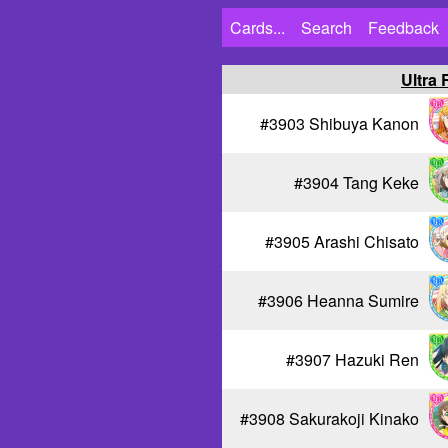
Cards...
Search
Feedback
Ultra 
#3903 Shibuya Kanon
#3904 Tang Keke
#3905 Arashi Chisato
#3906 Heanna Sumire
#3907 Hazuki Ren
#3908 Sakurakoji Kinako